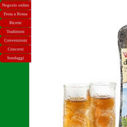
Negozio online
Festa a Roma
Ricette
Tradizioni
Convenzioni
Concorsi
Sondaggi