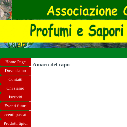
Home Page
Amaro del capo
Dove siamo
Contatti
Chi siamo
Iscriviti
Eventi futuri
eventi passati
Prodotti tipici